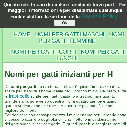
Questo sito fa uso di cookies, anche di terze parti. Per
maggiori informazioni e per disabilitare qualunque
Nomi per Gatti
Cookies Policy
cookie visitare la sezione della
.
NomiPerGatti.com
HOME
NOMI PER GATTI MASCHI
NOMI
PER GATTI FEMMINE
NOMI PER GATTI CORTI
NOMI PER GATTI
LUNGHI
Nomi per gatti inizianti per H
Di
nomi per gatti
ne esistono molti e c'è quindi l'imbarazzo della
scelta per stabilire il nome ideale per il proprio micio. Del resto, tutte
frasi belle
le
scritte per i gatti bastano a testimoniare quanto
grande sia l'amore verso questi amici a quattro zampe e quindi
quanta varietà di nomi esiste per appellare gli amati felini nel
migliore dei modi.
Per decidere con consapevolezza il miglior nome per il proprio gatto
si possono scorrere degli elenchi che mettono in evidenza i nomi
dei gatti suddivisi per categorie. E' quindi possibile scegliere nomi di