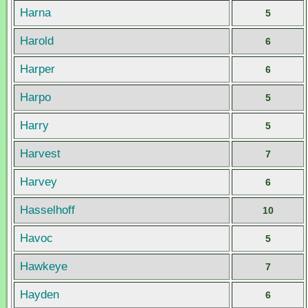
Harna
5
Harold
6
Harper
6
Harpo
5
Harry
5
Harvest
7
Harvey
6
Hasselhoff
10
Havoc
5
Hawkeye
7
Hayden
6