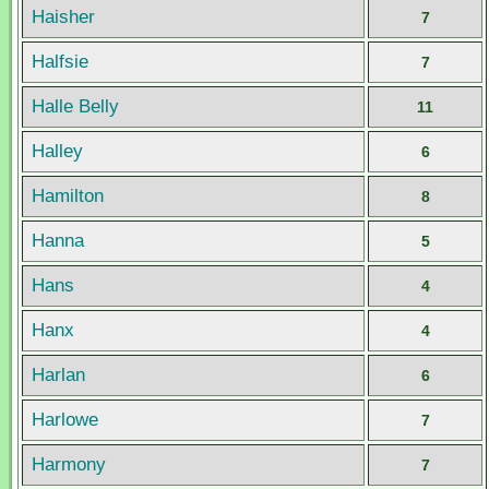
Haisher
7
Halfsie
7
Halle Belly
11
Halley
6
Hamilton
8
Hanna
5
Hans
4
Hanx
4
Harlan
6
Harlowe
7
Harmony
7