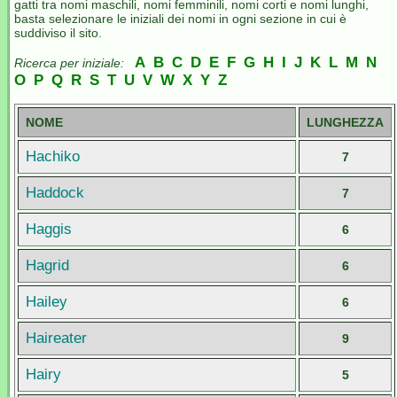
gatti tra nomi maschili, nomi femminili, nomi corti e nomi lunghi,
basta selezionare le iniziali dei nomi in ogni sezione in cui è
suddiviso il sito.
A
B
C
D
E
F
G
H
I
J
K
L
M
N
Ricerca per iniziale:
O
P
Q
R
S
T
U
V
W
X
Y
Z
NOME
LUNGHEZZA
Hachiko
7
Haddock
7
Haggis
6
Hagrid
6
Hailey
6
Haireater
9
Hairy
5