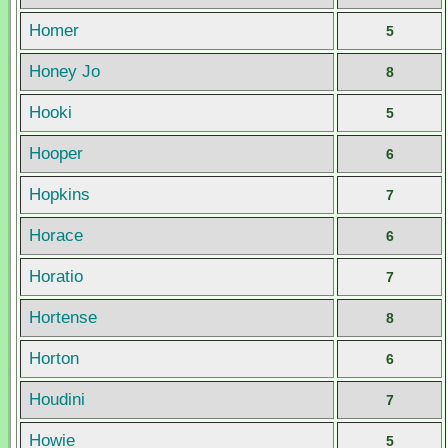
Homer
5
Honey Jo
8
Hooki
5
Hooper
6
Hopkins
7
Horace
6
Horatio
7
Hortense
8
Horton
6
Houdini
7
Howie
5