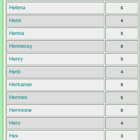
Helena
6
Hemi
4
Henna
5
Hennessy
8
Henry
5
Herb
4
Herkamer
8
Hermes
6
Hermione
8
Hero
4
Hex
3