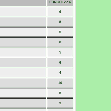
LUNGHEZZA
6
5
5
6
5
6
4
10
5
3