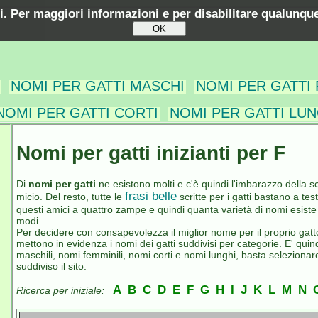
ti. Per maggiori informazioni e per disabilitare qualunque
NOMI PER GATTI MASCHI
NOMI PER GATTI
NOMI PER GATTI CORTI
NOMI PER GATTI LUN
Nomi per gatti inizianti per F
Di
nomi per gatti
ne esistono molti e c'è quindi l'imbarazzo della sce
frasi belle
micio. Del resto, tutte le
scritte per i gatti bastano a t
questi amici a quattro zampe e quindi quanta varietà di nomi esiste p
modi.
Per decidere con consapevolezza il miglior nome per il proprio gatt
mettono in evidenza i nomi dei gatti suddivisi per categorie. E' quind
maschili, nomi femminili, nomi corti e nomi lunghi, basta selezionare 
suddiviso il sito.
A
B
C
D
E
F
G
H
I
J
K
L
M
N
Ricerca per iniziale: