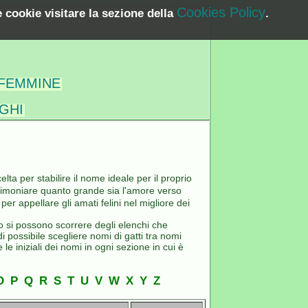
Cookies Policy
 cookie visitare la sezione della
.
 FEMMINE
GHI
lta per stabilire il nome ideale per il proprio
estimoniare quanto grande sia l'amore verso
er appellare gli amati felini nel migliore dei
o si possono scorrere degli elenchi che
i possibile scegliere nomi di gatti tra nomi
le iniziali dei nomi in ogni sezione in cui è
O
P
Q
R
S
T
U
V
W
X
Y
Z