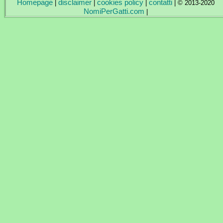
Homepage
disclaimer
cookies policy
contatti
|
|
|
| © 2013-2020
NomiPerGatti.com
|