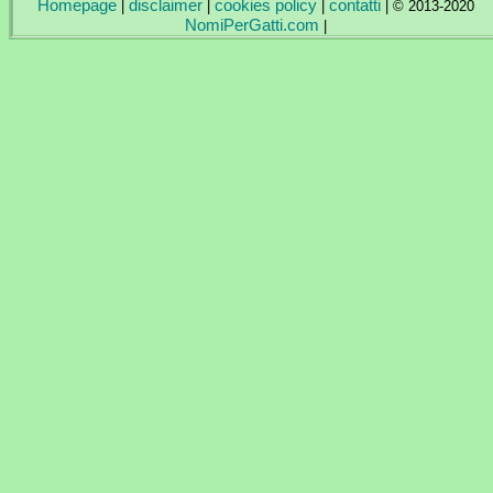
Homepage
disclaimer
cookies policy
contatti
|
|
|
| © 2013-2020
NomiPerGatti.com
|