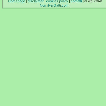
Homepage
disclaimer
cookies policy
contatti
|
|
|
| © 2013-2020
NomiPerGatti.com
|